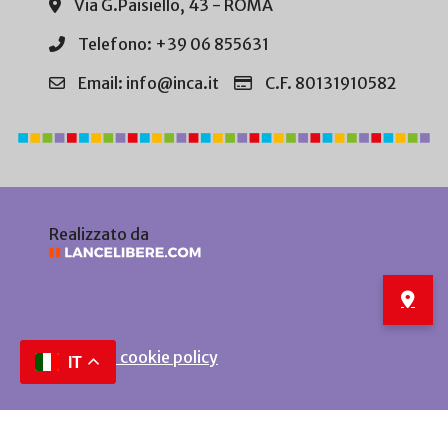
Via G.Paisiello, 43 - ROMA
Telefono: +39 06 855631
Email: info@inca.it
C.F. 80131910582
Realizzato da
Privacy e cookie policy
IT