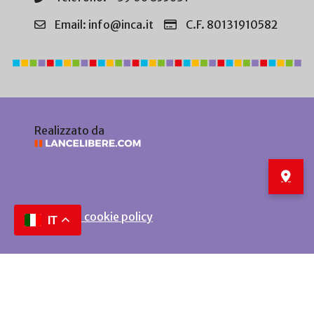
Email: info@inca.it
C.F. 80131910582
Realizzato da
Privacy e cookie policy
IT