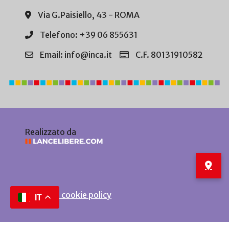
Via G.Paisiello, 43 - ROMA
Telefono: +39 06 855631
Email: info@inca.it
C.F. 80131910582
Realizzato da
Privacy e cookie policy
IT