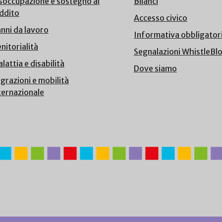
soccupazione e sostegno al
Bilanci
ddito
Accesso civico
nni da lavoro
Informativa obbligator
nitorialità
Segnalazioni WhistleBl
lattia e disabilità
Dove siamo
grazioni e mobilità
ternazionale