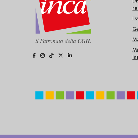
Di
re
Da
Ge
Ma
Mi
in