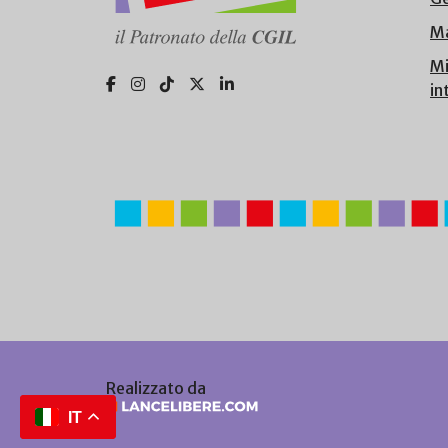
Ma
Mi
in
Realizzato da
IT