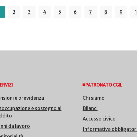
2
3
4
5
6
7
8
9
ERVIZI
PATRONATO CGIL
nsioni e previdenza
Chi siamo
soccupazione e sostegno al
Bilanci
ddito
Accesso civico
nni da lavoro
Informativa obbligator
nitorialità