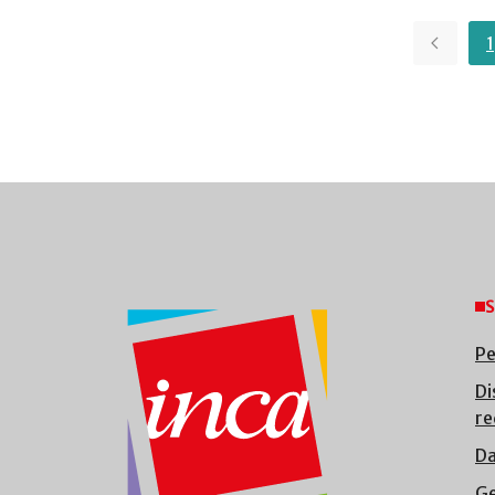
1
S
Pe
Di
re
Da
Ge