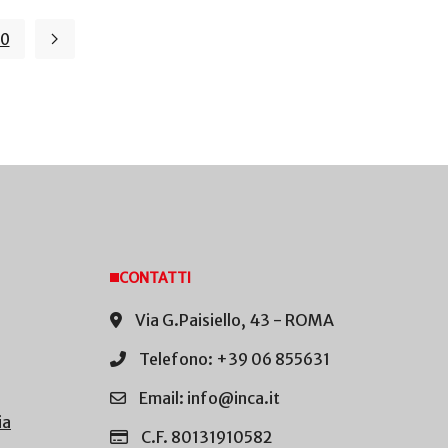
10
CONTATTI
Via G.Paisiello, 43 - ROMA
Telefono: +39 06 855631
Email: info@inca.it
ia
C.F. 80131910582