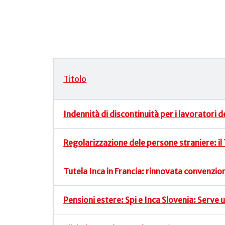
Titolo
Articoli
Indennità di discontinuità per i lavoratori 
Regolarizzazione dele persone straniere: i
Tutela Inca in Francia: rinnovata convenzi
Pensioni estere: Spi e Inca Slovenia: Serve 