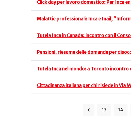
Click day per lavoro domestico: Per Inca e
Malattie professionali: Inca e Inail, “Info
Tutela Inca in Canada: incontro con il Cons
Pensioni. riesame delle domande per disocc
Tutela Inca nel mondo: a Toronto incontro 
Cittadinanza italiana per chi risiede in Via
13
14