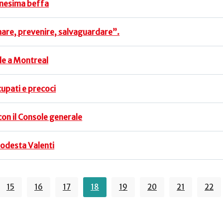
nnesima beffa
rmare, prevenire, salvaguardare”.
ole a Montreal
upati e precoci
con il Console generale
 Modesta Valenti
15
16
17
18
19
20
21
22