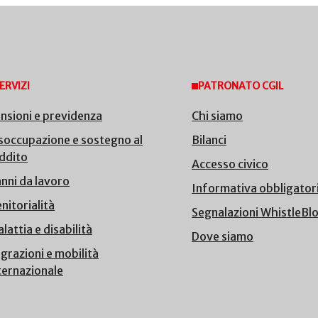
ERVIZI
PATRONATO CGIL
nsioni e previdenza
Chi siamo
soccupazione e sostegno al
Bilanci
ddito
Accesso civico
nni da lavoro
Informativa obbligator
nitorialità
Segnalazioni WhistleBl
lattia e disabilità
Dove siamo
grazioni e mobilità
ternazionale