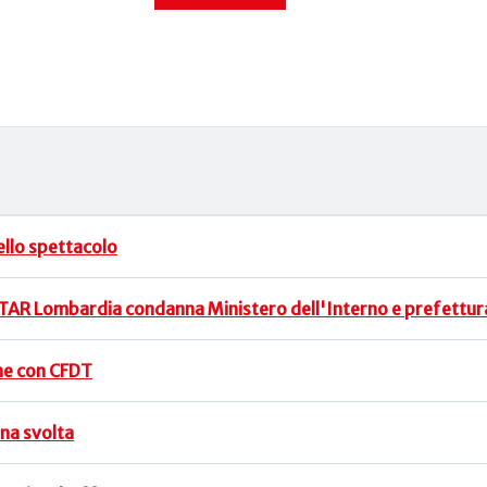
dello spettacolo
l TAR Lombardia condanna Ministero dell'Interno e prefettur
one con CFDT
una svolta