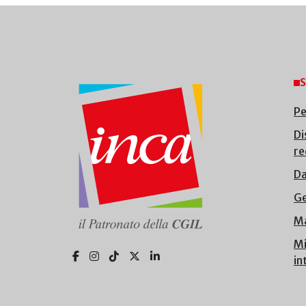
S
Pe
Di
re
Da
Ge
Ma
Mi
in