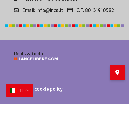
Email: info@inca.it
C.F. 80131910582
Realizzato da
Privacy e cookie policy
IT