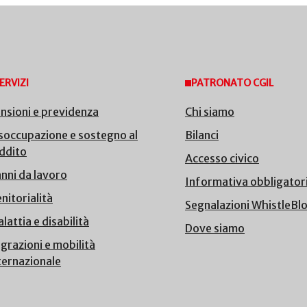
ERVIZI
PATRONATO CGIL
nsioni e previdenza
Chi siamo
soccupazione e sostegno al
Bilanci
ddito
Accesso civico
nni da lavoro
Informativa obbligator
nitorialità
Segnalazioni WhistleBl
lattia e disabilità
Dove siamo
grazioni e mobilità
ternazionale