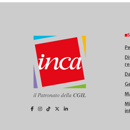
S
Pe
Di
re
Da
Ge
Ma
Mi
in