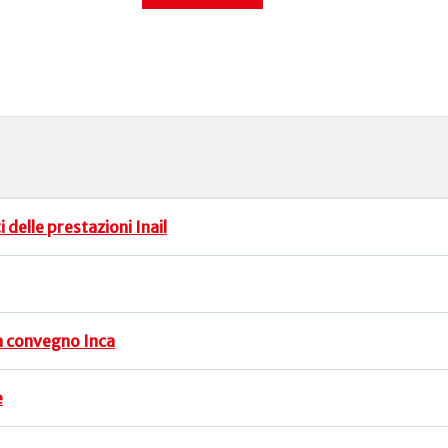
 delle prestazioni Inail
ia convegno Inca
e