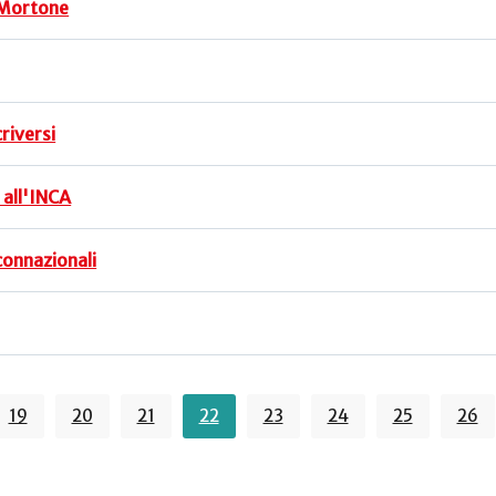
 Mortone
riversi
 all'INCA
connazionali
19
20
21
22
23
24
25
26