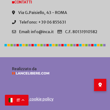
CONTATTI
Via G.Paisiello, 43 - ROMA
Telefono: +39 06 855631
Email: info@inca.it
C.F. 80131910582
Realizzato da
Privacy e cookie policy
IT