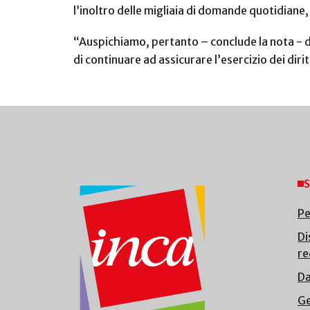
l’inoltro delle migliaia di domande quotidiane
“Auspichiamo, pertanto – conclude la nota - di
di continuare ad assicurare l’esercizio dei dirit
S
Pe
Di
re
Da
Ge