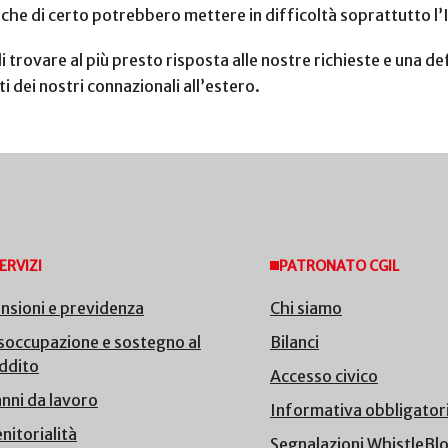
, che di certo potrebbero mettere in difficoltà soprattutto l’
 trovare al più presto risposta alle nostre richieste e una de
ti dei nostri connazionali all’estero.
ERVIZI
PATRONATO CGIL
nsioni e previdenza
Chi siamo
soccupazione e sostegno al
Bilanci
ddito
Accesso civico
nni da lavoro
Informativa obbligator
nitorialità
Segnalazioni WhistleBl