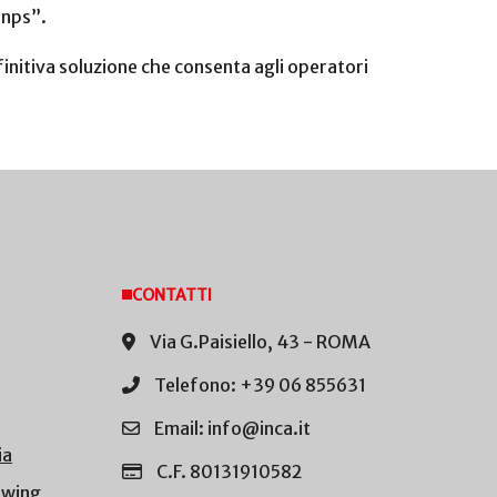
Inps”.
finitiva soluzione che consenta agli operatori
CONTATTI
Via G.Paisiello, 43 - ROMA
Telefono: +39 06 855631
Email: info@inca.it
ia
C.F. 80131910582
owing