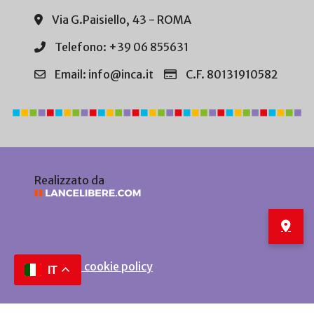
Via G.Paisiello, 43 - ROMA
Telefono: +39 06 855631
Email: info@inca.it
C.F. 80131910582
Realizzato da
Privacy e cookie policy
IT