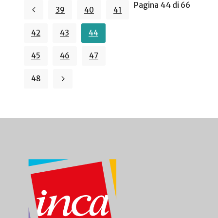
Pagina 44 di 66
39
40
41
42
43
44
45
46
47
48