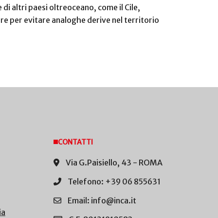
di altri paesi oltreoceano, come il Cile,
e per evitare analoghe derive nel territorio
CONTATTI
Via G.Paisiello, 43 - ROMA
Telefono: +39 06 855631
Email: info@inca.it
ia