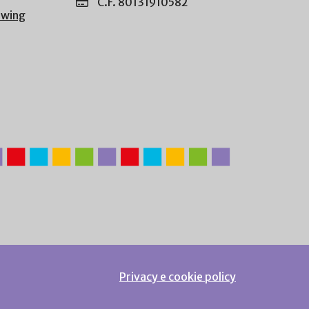
C.F. 80131910582
owing
Privacy e cookie policy