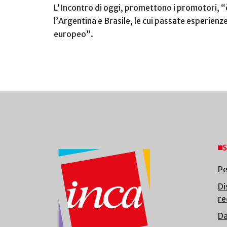
L’Incontro di oggi, promettono i promotori, “è 
l’Argentina e Brasile, le cui passate esperie
europeo”.
S
Pe
Di
re
Da