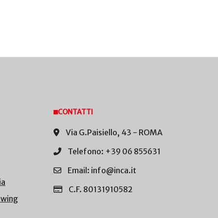
CONTATTI
Via G.Paisiello, 43 - ROMA
Telefono: +39 06 855631
Email: info@inca.it
ia
C.F. 80131910582
owing