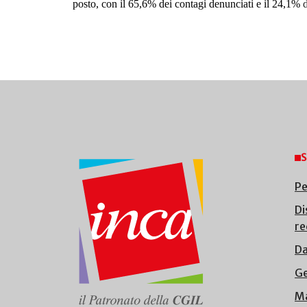
posto, con il 65,6% dei contagi denunciati e il 24,1%
d
S
Pe
Di
re
Da
Ge
Ma