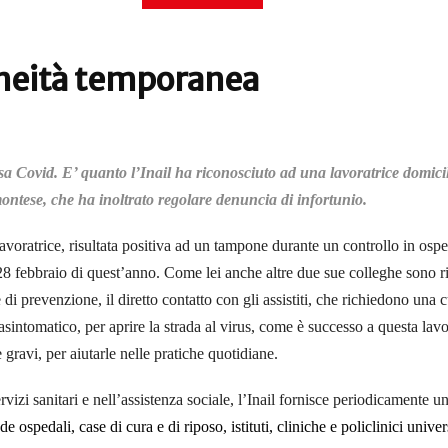
oneità temporanea
 Covid. E’ quanto l’Inail ha riconosciuto ad una lavoratrice domicili
ontese, che ha inoltrato regolare denuncia di infortunio.
 lavoratrice, risultata positiva ad un tampone durante un controllo in osp
28 febbraio di quest’anno.
Come lei anche altre due sue colleghe sono ris
 di prevenzione, il diretto contatto con gli assistiti, che richiedono una c
 asintomatico, per aprire la strada al virus, come è successo a questa lav
 gravi, per aiutarle nelle pratiche quotidiane.
ervizi sanitari e nell’assistenza sociale, l’Inail fornisce periodicamente u
ospedali, case di cura e di riposo, istituti, cliniche e policlinici univers