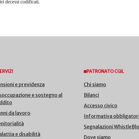
ei decessi codificati.
ERVIZI
PATRONATO CGIL
nsioni e previdenza
Chi siamo
soccupazione e sostegno al
Bilanci
ddito
Accesso civico
nni da lavoro
Informativa obbligator
nitorialità
Segnalazioni WhistleBl
lattia e disabilità
Dove siamo