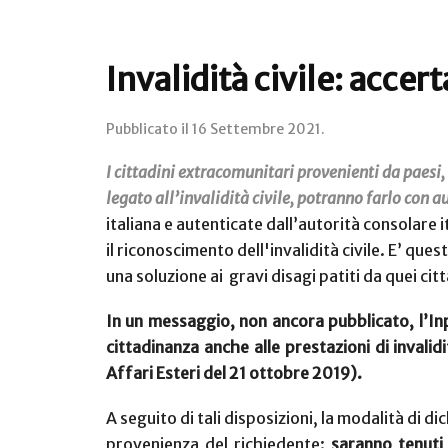
Invalidità civile: acce
Pubblicato il
16 Settembre 2021
.
I cittadini extracomunitari provenienti da paesi, 
legato all’invalidità civile, potranno farlo con a
italiana e autenticate dall’autorità consolare
il riconoscimento dell'invalidità civile.
E’ quest
una soluzione ai
gravi
disagi patiti da quei cit
In un messaggio, non ancora pubblicato, l’Inp
cittadinanza anche alle prestazioni di invalidi
Affari Esteri del 21 ottobre 2019).
A seguito di tali disposizioni, la modalità di di
provenienza del richiedente:
saranno tenuti 