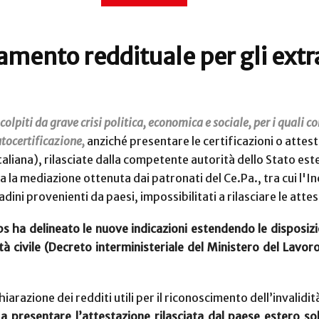
rtamento reddituale per gli ex
colpiti da grave crisi politica, economica e sociale, per i quali 
utocertificazione,
anziché presentare le
certificazioni o attes
 italiana), rilasciate dalla competente autorità dello Stato e
a la mediazione ottenuta dai patronati del Ce.Pa., tra cui l'In
tadini provenienti da paesi, impossibilitati a rilasciare le att
s ha delineato le nuove indicazioni estendendo le disposizion
tà civile (Decreto interministeriale del Ministero del Lavoro
chiarazione dei redditi utili per il riconoscimento dell’invalidi
a presentare l’attestazione rilasciata dal paese estero sol