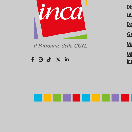
Di
re
Da
Ge
Ma
Mi
in