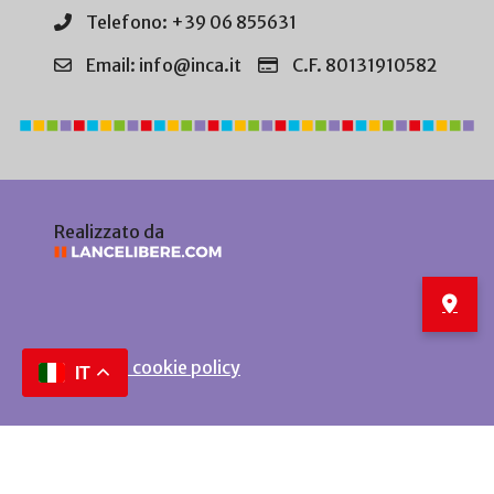
Telefono: +39 06 855631
Email: info@inca.it
C.F. 80131910582
Realizzato da
Privacy e cookie policy
IT