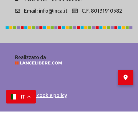
Email: info@inca.it
C.F. 80131910582
Realizzato da
Privacy e cookie policy
IT