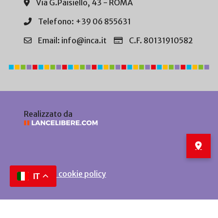
Via G.Paisiello, 43 - ROMA
Telefono: +39 06 855631
Email: info@inca.it
C.F. 80131910582
Realizzato da
Privacy e cookie policy
IT