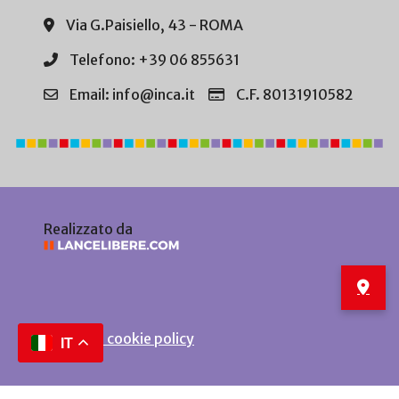
Via G.Paisiello, 43 - ROMA
Telefono: +39 06 855631
Email: info@inca.it
C.F. 80131910582
Realizzato da
Privacy e cookie policy
IT