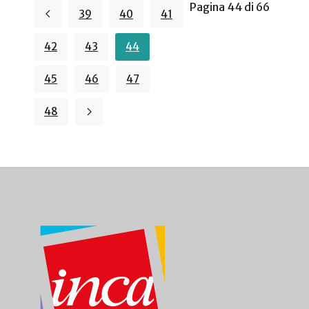
Pagina 44 di 66
39
40
41
42
43
44
45
46
47
48