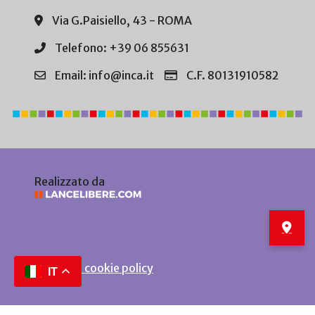
Via G.Paisiello, 43 - ROMA
Telefono: +39 06 855631
Email: info@inca.it
C.F. 80131910582
Realizzato da
Privacy e cookie policy
IT