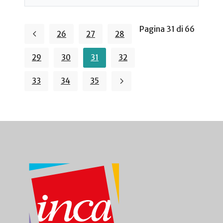
Pagina 31 di 66
26
27
28
29
30
31
32
33
34
35