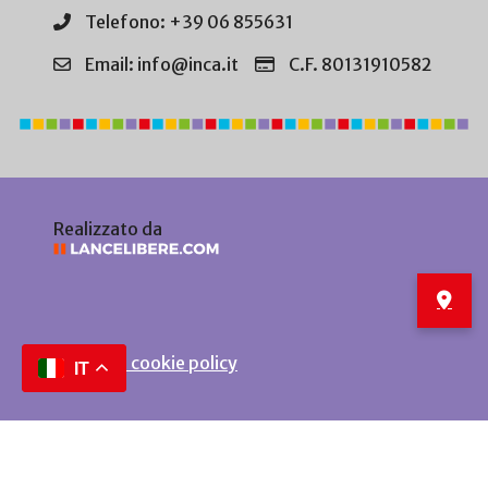
Telefono: +39 06 855631
Email: info@inca.it
C.F. 80131910582
Realizzato da
Privacy e cookie policy
IT