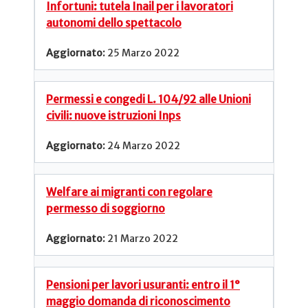
Infortuni: tutela Inail per i lavoratori
autonomi dello spettacolo
25 Marzo 2022
Permessi e congedi L. 104/92 alle Unioni
civili: nuove istruzioni Inps
24 Marzo 2022
Welfare ai migranti con regolare
permesso di soggiorno
21 Marzo 2022
Pensioni per lavori usuranti: entro il 1°
maggio domanda di riconoscimento