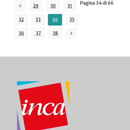
Pagina 34 di 66
29
30
31
32
33
34
35
36
37
38