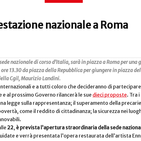
festazione nazionale a Roma
a sede nazionale di corso d'Italia, sarà in piazza a Roma per una 
lle ore 13.30 da piazza della Repubblica per giungere in piazza de
della Cgil, Maurizio Landini.
 internazionali e a tutti coloro che decideranno di partecipare,
ale e al prossimo Governo rilancerà le sue
dieci proposte
. Tra 
una legge sulla rappresentanza; il superamento della precarie
overtà, come il reddito di cittadinanza; la sicurezza nei luogh
nnovabili.
lle
22
,
è prevista l’apertura straordinaria della sede nazionale
guidate e verrà presentata l’opera restaurata dell’artista En