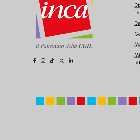
Di
re
Da
Ge
Ma
Mi
in