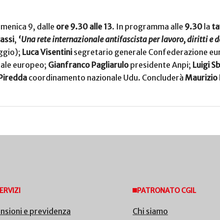
menica 9, dalle
ore 9.30 alle 13
. In programma alle
9.30
la
ta
assi
,
‘Una rete internazionale antifascista per lavoro, diritti e
ggio);
Luca Visentini
segretario generale Confederazione eur
iale europeo;
Gianfranco Pagliarulo
presidente Anpi;
Luigi S
 Piredda
coordinamento nazionale Udu. Concluderà
Maurizio 
ERVIZI
PATRONATO CGIL
nsioni e previdenza
Chi siamo