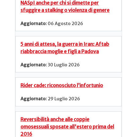
NASpI anche per chi si dimette per
sfuggire a stalking o violenza di genere
06 Agosto 2026
5 anni di attesa, la guerra in Iran: Aftab
riabbraccia moglie e figli a Padova
30 Luglio 2026
Rider cade: riconosciuto l’infortunio
29 Luglio 2026
Reversibilità anche alle coppie
omosessuali sposate all'estero prima del
2016