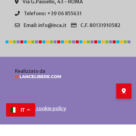
Via G.Paisiello, 43 - ROMA
Telefono: +39 06 855631
Email: info@inca.it
C.F. 80131910582
Realizzato da
Privacy e cookie policy
IT