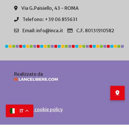
Via G.Paisiello, 43 - ROMA
Telefono: +39 06 855631
Email: info@inca.it
C.F. 80131910582
Realizzato da
Privacy e cookie policy
IT