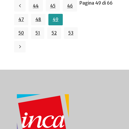
Pagina 49 di 66
44
45
46
47
48
49
50
51
52
53