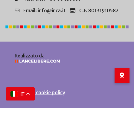
Email: info@inca.it
C.F. 80131910582
Realizzato da
Privacy e cookie policy
IT