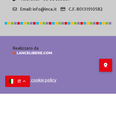
Email: info@inca.it
C.F. 80131910582
Realizzato da
Privacy e cookie policy
IT