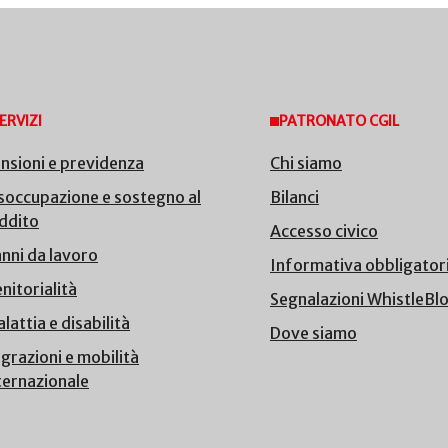
ERVIZI
PATRONATO CGIL
nsioni e previdenza
Chi siamo
soccupazione e sostegno al
Bilanci
ddito
Accesso civico
nni da lavoro
Informativa obbligator
nitorialità
Segnalazioni WhistleBl
lattia e disabilità
Dove siamo
grazioni e mobilità
ternazionale