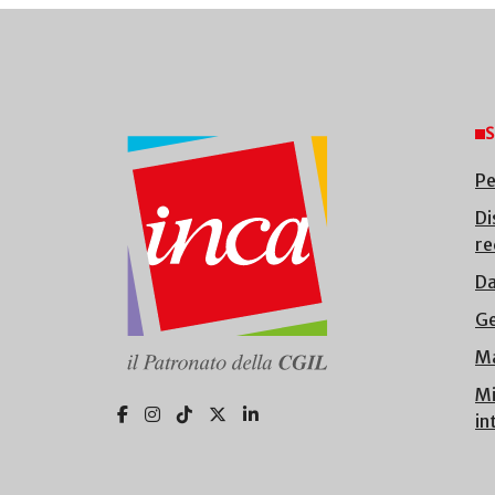
S
Pe
Di
re
Da
Ge
Ma
Mi
in