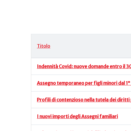
Titolo
Articoli
Indennità Covid: nuove domande entro il 
Assegno temporaneo per figli minori dal 1° 
Profili di contenzioso nella tutela dei diritti
I nuovi importi degli Assegni familiari