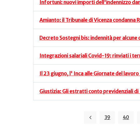
Infortuni: nuovi importi dell'indennizzo da
Amianto: il Tribunale di Vicenza condanna R
Decreto Sostegni bis: indennità per alcune 
Integrazioni salariali Covid-19: rinviati i t
Il 23 giugno, l' Inca alle Giornate del lavoro 
Giustizia: Gli estratti conto previdenziali d
39
40