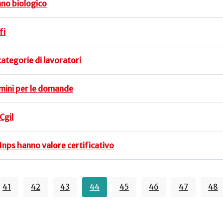
nno biologico
fi
categorie di lavoratori
ermini per le domande
Cgil
i Inps hanno valore certificativo
41
42
43
44
45
46
47
48