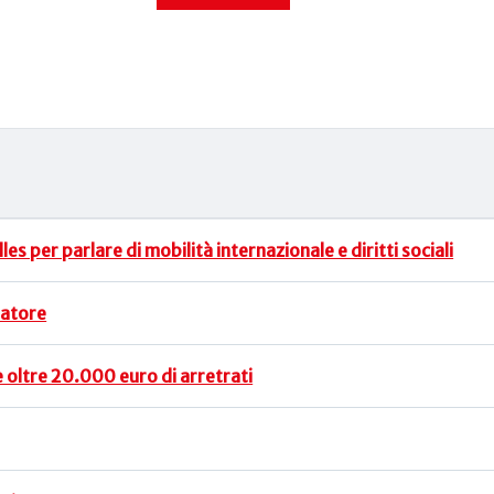
es per parlare di mobilità internazionale e diritti sociali
natore
ne oltre 20.000 euro di arretrati