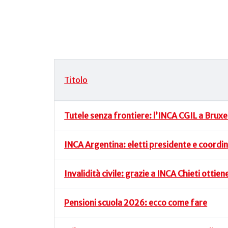
Titolo
Articoli
Tutele senza frontiere: l’INCA CGIL a Bruxell
INCA Argentina: eletti presidente e coordi
Invalidità civile: grazie a INCA Chieti ottie
Pensioni scuola 2026: ecco come fare