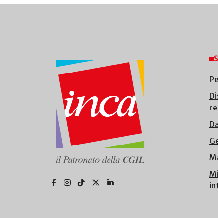
S
Pe
Di
re
Da
Ge
Ma
Mi
in