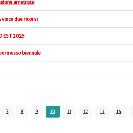
sione arretrata
vince due ricorsi
RED EST 2025
n permesso biennale
7
8
9
10
11
12
13
14