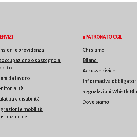
ERVIZI
PATRONATO CGIL
nsioni e previdenza
Chi siamo
soccupazione e sostegno al
Bilanci
ddito
Accesso civico
nni da lavoro
Informativa obbligator
nitorialità
Segnalazioni WhistleBl
lattia e disabilità
Dove siamo
grazioni e mobilità
ternazionale