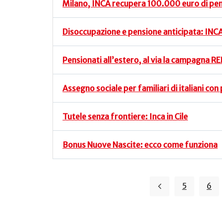
Milano, INCA recupera 100.000 euro di pen
Disoccupazione e pensione anticipata: INCA 
Pensionati all’estero, al via la campagna 
Assegno sociale per familiari di italiani co
Tutele senza frontiere: Inca in Cile
Bonus Nuove Nascite: ecco come funziona
5
6