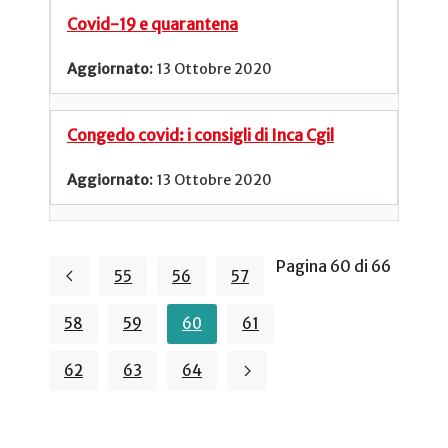
Covid-19 e quarantena
13 Ottobre 2020
Congedo covid: i consigli di Inca Cgil
13 Ottobre 2020
Pagina 60 di 66
55
56
57
58
59
60
61
62
63
64