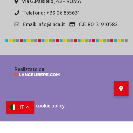
Via G.Paisiello, 43 - ROMA
Telefono: +39 06 855631
Email: info@inca.it
C.F. 80131910582
Realizzato da
Privacy e cookie policy
IT