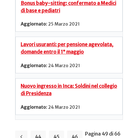
Bonus baby-sitting: confermato a Medici
di base e pediatri
25 Marzo 2021
Lavori usuranti: per pensione agevolata,
domande entro il 1° maggio
24 Marzo 2021
Nuovo ingresso in Inca: Soldini nel collegio
di Presidenza
24 Marzo 2021
Pagina 49 di 66
44
45
46