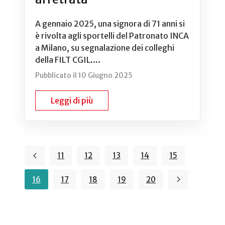
A gennaio 2025, una signora di 71 anni si
è rivolta agli sportelli del Patronato INCA
a Milano, su segnalazione dei colleghi
della FILT CGIL....
Pubblicato il 10 Giugno 2025
Leggi di più
11
12
13
14
15
16
17
18
19
20