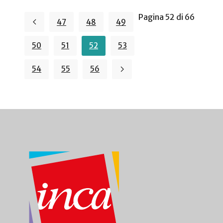
Pagina 52 di 66
47
48
49
50
51
52
53
54
55
56