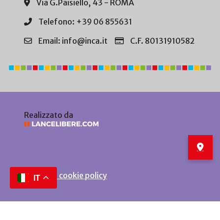
Via G.Paisiello, 43 - ROMA
Telefono: +39 06 855631
Email: info@inca.it
C.F. 80131910582
Realizzato da
Privacy e cookie policy
IT