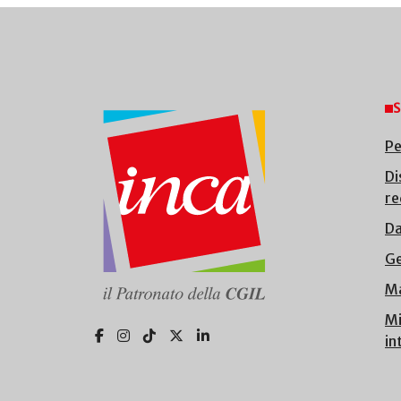
S
Pe
Di
re
Da
Ge
Ma
Mi
in