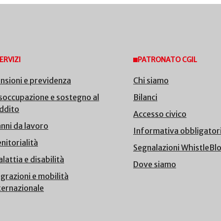
ERVIZI
PATRONATO CGIL
nsioni e previdenza
Chi siamo
soccupazione e sostegno al
Bilanci
ddito
Accesso civico
nni da lavoro
Informativa obbligator
nitorialità
Segnalazioni WhistleBl
lattia e disabilità
Dove siamo
grazioni e mobilità
ternazionale