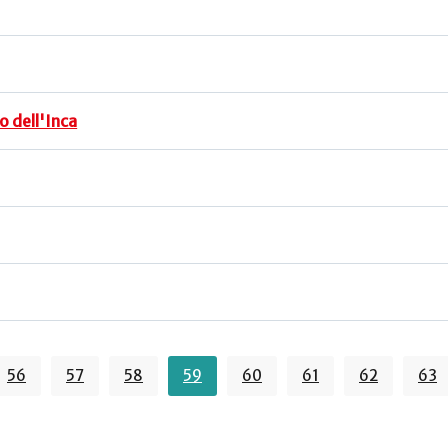
o dell'Inca
56
57
58
59
60
61
62
63