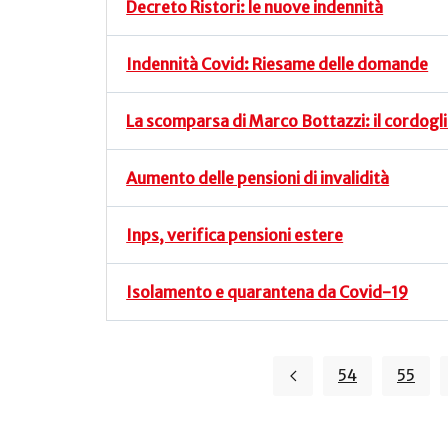
Decreto Ristori: le nuove indennità
Indennità Covid: Riesame delle domande
La scomparsa di Marco Bottazzi: il cordogli
Aumento delle pensioni di invalidità
Inps, verifica pensioni estere
Isolamento e quarantena da Covid-19
54
55