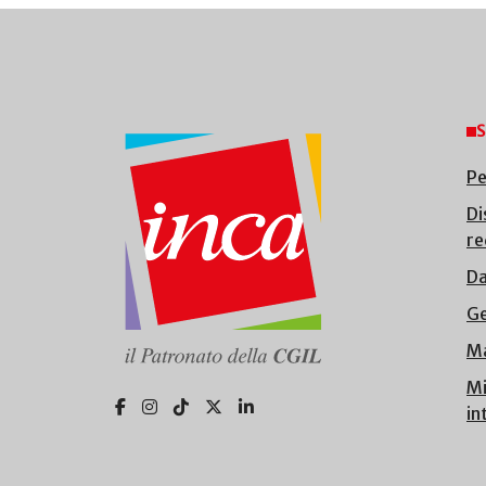
S
Pe
Di
re
Da
Ge
Ma
Mi
in