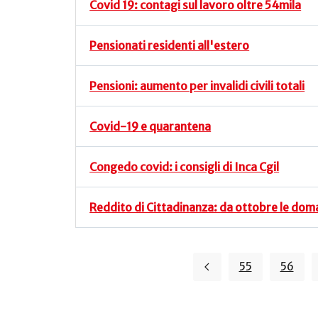
Covid 19: contagi sul lavoro oltre 54mila
Pensionati residenti all'estero
Pensioni: aumento per invalidi civili totali
Covid-19 e quarantena
Congedo covid: i consigli di Inca Cgil
Reddito di Cittadinanza: da ottobre le do
55
56