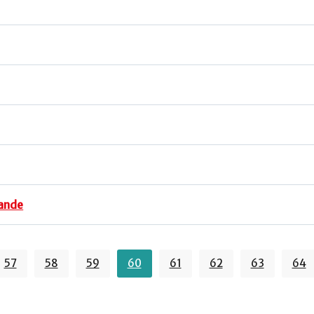
mande
57
58
59
60
61
62
63
64