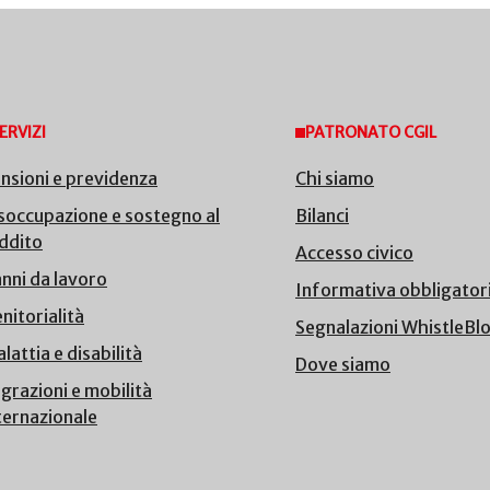
ERVIZI
PATRONATO CGIL
nsioni e previdenza
Chi siamo
soccupazione e sostegno al
Bilanci
ddito
Accesso civico
nni da lavoro
Informativa obbligator
nitorialità
Segnalazioni WhistleBl
lattia e disabilità
Dove siamo
grazioni e mobilità
ternazionale