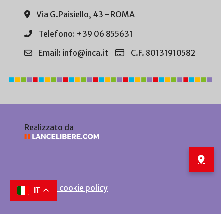
Via G.Paisiello, 43 - ROMA
Telefono: +39 06 855631
Email: info@inca.it
C.F. 80131910582
Realizzato da
Privacy e cookie policy
IT