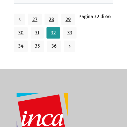
Pagina 32 di 66
27
28
29
30
31
32
33
34
35
36