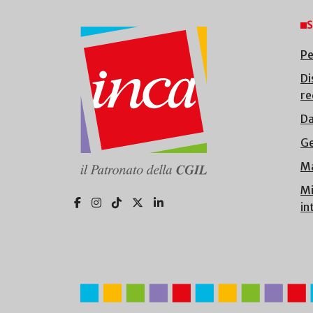
S
Pe
Di
re
Da
Ge
Ma
Mi
in