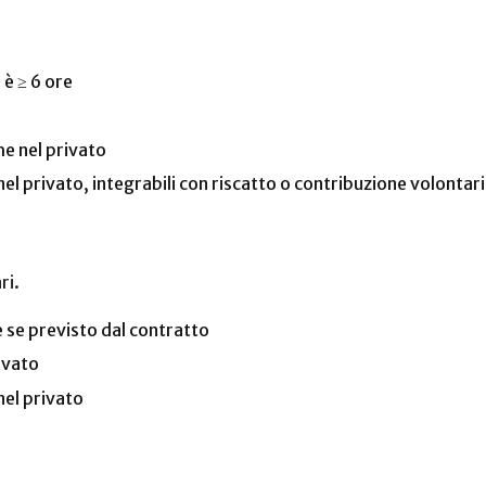
 è ≥ 6 ore
he nel privato
 nel privato, integrabili con riscatto o contribuzione volontar
ri.
e se previsto dal contratto
ivato
nel privato