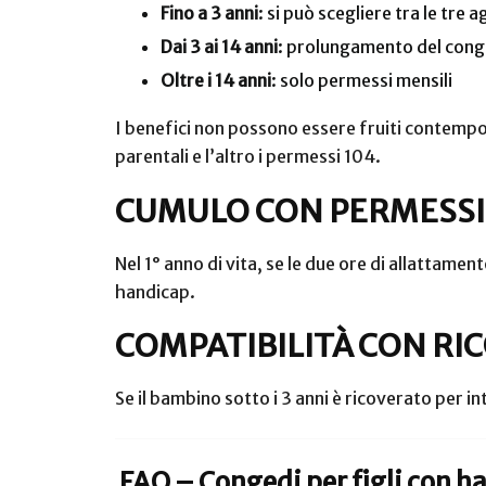
Fino a 3 anni
: si può scegliere tra le tre
Dai 3 ai 14 anni
: prolungamento del cong
Oltre i 14 anni
: solo permessi mensili
I benefici non possono essere fruiti contempor
parentali e l’altro i permessi 104.
CUMULO CON PERMESSI
Nel 1° anno di vita, se le due ore di allattame
handicap.
COMPATIBILITÀ CON RI
Se il bambino sotto i 3 anni è ricoverato per int
FAQ – Congedi per figli con h