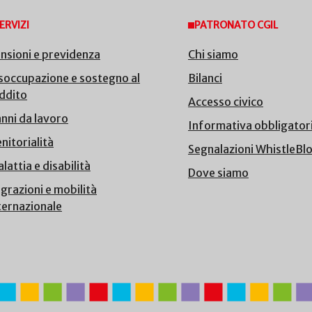
ERVIZI
PATRONATO CGIL
nsioni e previdenza
Chi siamo
soccupazione e sostegno al
Bilanci
ddito
Accesso civico
nni da lavoro
Informativa obbligator
nitorialità
Segnalazioni WhistleBl
lattia e disabilità
Dove siamo
grazioni e mobilità
ternazionale