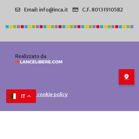
Email: info@inca.it
C.F. 80131910582
Realizzato da
Privacy e cookie policy
IT