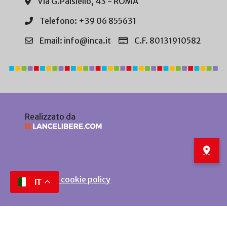
Via G.Paisiello, 43 - ROMA
Telefono: +39 06 855631
Email: info@inca.it
C.F. 80131910582
Realizzato da
Privacy e cookie policy
IT