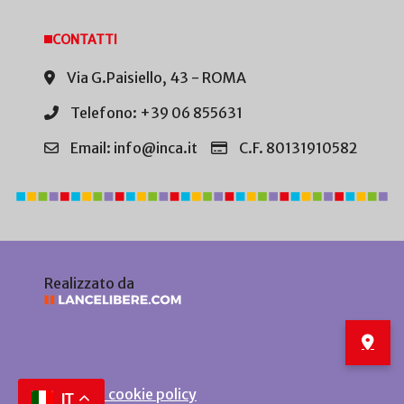
CONTATTI
Via G.Paisiello, 43 - ROMA
Telefono: +39 06 855631
Email: info@inca.it
C.F. 80131910582
Realizzato da
Privacy e cookie policy
IT