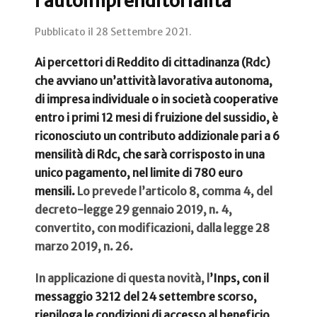
l’autoimprenditorialità
Pubblicato il
28 Settembre 2021
.
Ai percettori di Reddito di cittadinanza (Rdc)
che avviano un’attività lavorativa autonoma,
di impresa individuale o in società cooperative
entro i primi 12 mesi di fruizione del sussidio, è
riconosciuto un contributo addizionale pari a 6
mensilità di Rdc, che sarà corrisposto in una
unico pagamento, nel limite di 780 euro
mensili.
Lo prevede l’articolo 8, comma 4, del
decreto-legge 29 gennaio 2019, n. 4,
convertito, con modificazioni, dalla legge 28
marzo 2019, n. 26.
In applicazione di questa novità, l
’Inps, con il
messaggio 3212 del 24 settembre scorso,
riepiloga le condizioni di accesso al beneficio