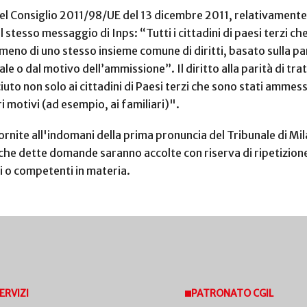
l Consiglio 2011/98/UE del 13 dicembre 2011, relativamente ai 
stesso messaggio di Inps: “Tutti i cittadini di paesi terzi 
o di uno stesso insieme comune di diritti, basato sulla pari
le o dal motivo dell’ammissione”. Il diritto alla parità di tra
o non solo ai cittadini di Paesi terzi che sono stati ammessi
i motivi (ad esempio, ai familiari)".
 fornite all'indomani della prima pronuncia del Tribunale di 
he dette domande saranno accolte con riserva di ripetizione
iti o competenti in materia.
ERVIZI
PATRONATO CGIL