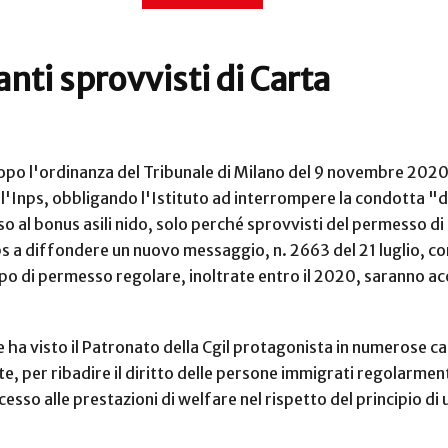
anti sprovvisti di Carta
 dopo l'ordinanza del Tribunale di Milano del 9 novembre 202
l'Inps, obbligando l'Istituto ad interrompere la condotta "dis
esso al bonus asili nido, solo perché sprovvisti del permesso 
nps a diffondere un nuovo messaggio, n. 2663 del 21 luglio, c
i tipo di permesso regolare, inoltrate entro il 2020, saranno ac
 ha visto il Patronato della Cgil protagonista in numerose caus
 per ribadire il diritto delle persone immigrati regolarmente
sso alle prestazioni di welfare nel rispetto del principio di