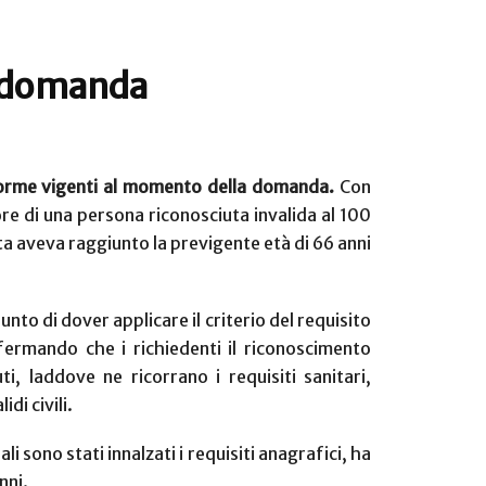
a domanda
e norme vigenti al momento della domanda.
Con
ore di una persona riconosciuta invalida al 100
ta aveva raggiunto la previgente età di 66 anni
unto di dover applicare il criterio del requisito
fermando che i richiedenti il riconoscimento
i, laddove ne ricorrano i requisiti sanitari,
di civili.
sono stati innalzati i requisiti anagrafici, ha
nni.