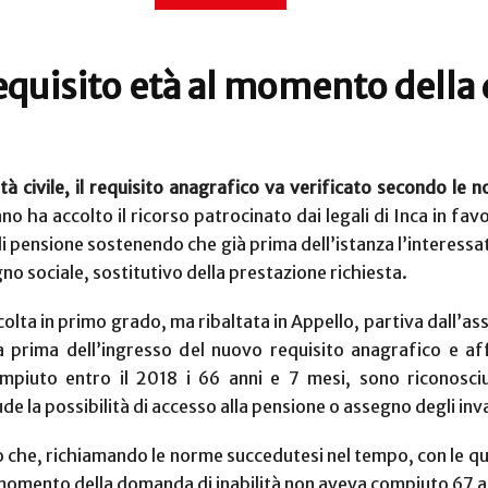
 requisito età al momento dell
lità civile, il requisito anagrafico va verificato secondo l
o ha accolto il ricorso patrocinato dai legali di Inca in fav
 di pensione sostenendo che già prima dell’istanza l’interessa
no sociale, sostitutivo della prestazione richiesta.
olta in primo grado, ma ribaltata in Appello, partiva dall’ass
a prima dell’ingresso del nuovo requisito anagrafico e af
ompiuto entro il 2018 i 66 anni e 7 mesi, sono riconosciut
 la possibilità di accesso alla pensione o assegno degli invali
he, richiamando le norme succedutesi nel tempo, con le quali 
l momento della domanda di inabilità non aveva compiuto 67 a