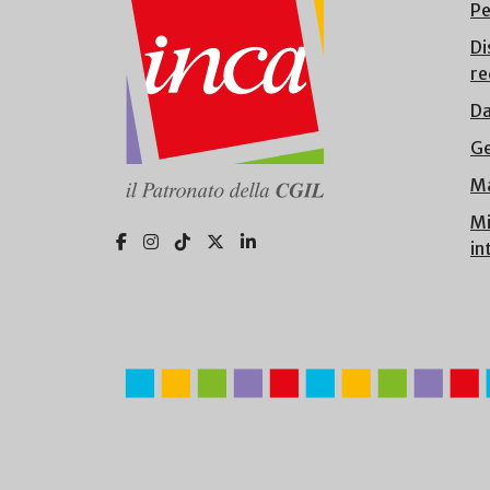
Pe
Di
re
Da
Ge
Ma
Mi
in