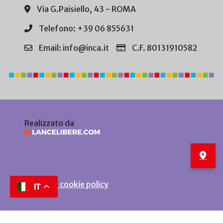
Via G.Paisiello, 43 - ROMA
Telefono: +39 06 855631
Email: info@inca.it
C.F. 80131910582
Realizzato da
Privacy e cookie policy
IT