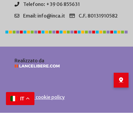
Telefono: +39 06 855631
Email: info@inca.it
C.F. 80131910582
Realizzato da
Privacy e cookie policy
IT