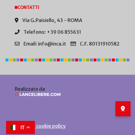
CONTATTI
Via G.Paisiello, 43 - ROMA
Telefono: +39 06 855631
Email: info@inca.it
C.F. 80131910582
Realizzato da
Privacy e cookie policy
IT