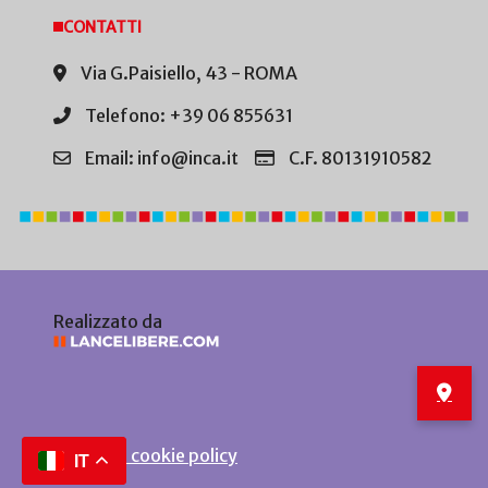
CONTATTI
Via G.Paisiello, 43 - ROMA
Telefono: +39 06 855631
Email: info@inca.it
C.F. 80131910582
Realizzato da
Privacy e cookie policy
IT