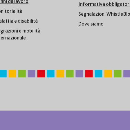
nni da lavoro
Informativa obbligator
nitorialità
Segnalazioni WhistleBl
lattia e disabilità
Dove siamo
grazioni e mobilità
ternazionale