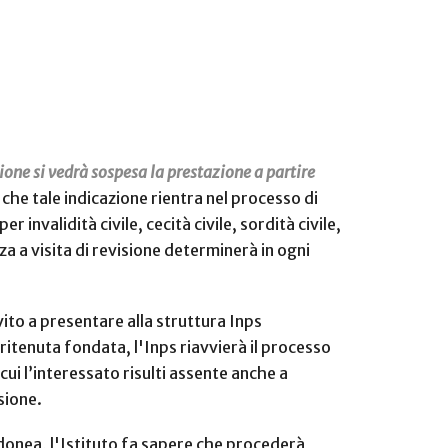
zione si vedrà sospesa la prestazione a partire
he tale indicazione rientra nel processo di
 invalidità civile, cecità civile, sordità civile,
za a visita di revisione determinerà in ogni
vito a presentare alla struttura Inps
ritenuta fondata, l'Inps riavvierà il processo
cui l’interessato risulti assente anche a
sione.
idonea, l'Istituto fa sapere che procederà