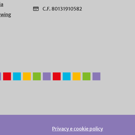
ia
C.F. 80131910582
owing
Privacy e cookie policy