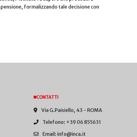
sospensione, formalizzando tale decisione con
CONTATTI
Via G.Paisiello, 43 - ROMA
Telefono: +39 06 855631
Email: info@inca.it