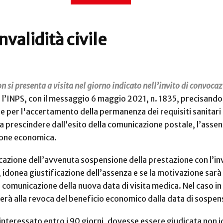
nvalidità civile
n si presenta a visita nel giorno indicato nell’invito di convoca
l’INPS, con il messaggio 6 maggio 2021, n. 1835, precisando c
le per l'accertamento della permanenza dei requisiti sanitari per
 a prescindere dall’esito della comunicazione postale, l’assen
zione economica.
icazione dell’avvenuta sospensione della prestazione con l’in
idonea giustificazione dell’assenza e se la motivazione sarà 
 comunicazione della nuova data di visita medica. Nel caso in 
rà alla revoca del beneficio economico dalla data di sospen
interessato entro i 90 giorni, dovesse essere giudicata non 