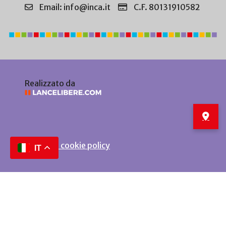
Email: info@inca.it
C.F. 80131910582
Realizzato da
Privacy e cookie policy
IT