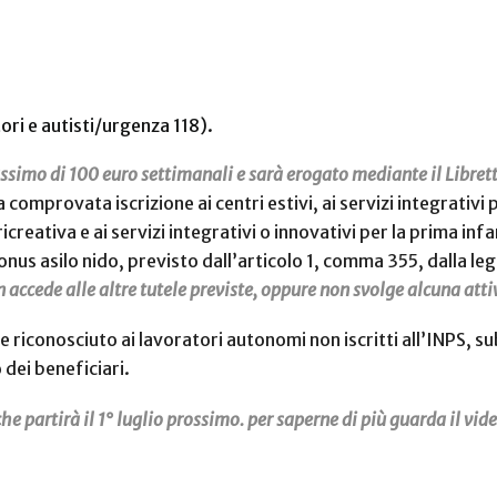
ori e autisti/urgenza 118).
ssimo di 100 euro settimanali e sarà erogato mediante il Libret
comprovata iscrizione ai centri estivi, ai servizi integrativi p
ricreativa e ai servizi integrativi o innovativi per la prima inf
nus asilo nido, previsto dall’articolo 1, comma 355, dalla le
n accede alle altre tutele previste, oppure non svolge alcuna atti
che riconosciuto ai lavoratori autonomi non iscritti all’INPS
 dei beneficiari.
che partirà il 1° luglio prossimo. per saperne di più guarda il vid