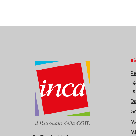
S
Pe
Di
re
Da
Ge
Ma
Mi