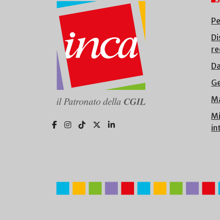
S
Pe
Di
re
Da
Ge
Ma
Mi
in