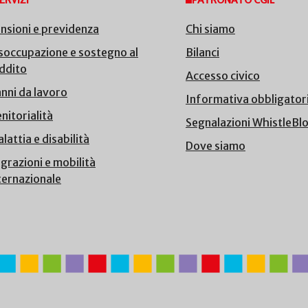
ERVIZI
PATRONATO CGIL
nsioni e previdenza
Chi siamo
soccupazione e sostegno al
Bilanci
ddito
Accesso civico
nni da lavoro
Informativa obbligator
nitorialità
Segnalazioni WhistleBl
lattia e disabilità
Dove siamo
grazioni e mobilità
ternazionale