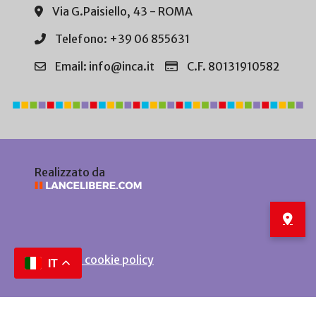
Via G.Paisiello, 43 - ROMA
Telefono: +39 06 855631
Email: info@inca.it
C.F. 80131910582
Realizzato da
Privacy e cookie policy
IT